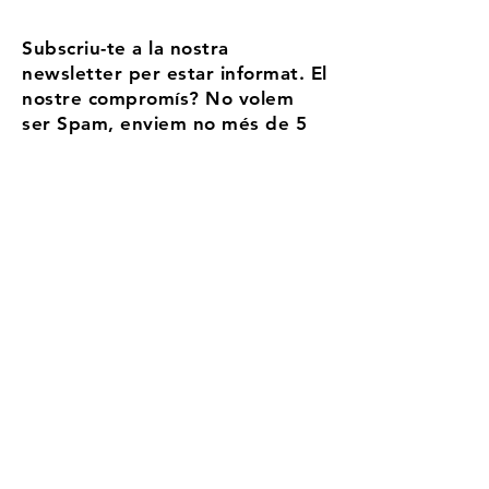
Subscriu-te a la nostra
newsletter per estar informat. El
nostre compromís? No volem
ser Spam, enviem no més de 5
correus l'any
Email
Accepto els termes i condicions
Més
informació
Registra't
Aransa, tu estación de
alta montanya