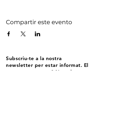
Compartir este evento
Subscriu-te a la nostra
newsletter per estar informat. El
nostre compromís? No volem
ser Spam, enviem no més de 5
correus l'any
Email
Accepto els termes i condicions
Més
informació