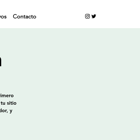
vos
Contacto
a
rimero
tu sitio
dor, y