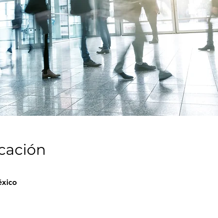
icación
éxico