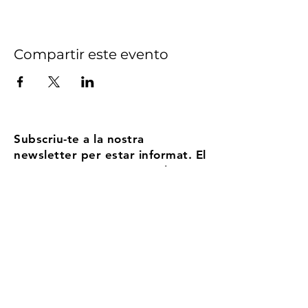
Compartir este evento
Subscriu-te a la nostra
newsletter per estar informat. El
nostre compromís? No volem
ser Spam, enviem no més de 5
correus l'any
Email
Accepto els termes i condicions
Més
informació