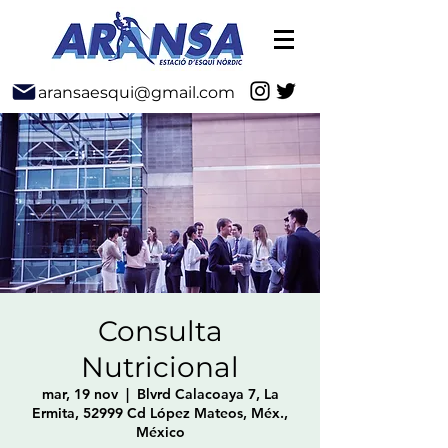
aransaesqui@gmail.com
Consulta
Nutricional
mar, 19 nov
  |  
Blvrd Calacoaya 7, La
Ermita, 52999 Cd López Mateos, Méx.,
México