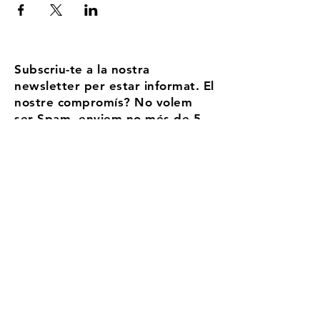
Subscriu-te a la nostra
newsletter per estar informat. El
nostre compromís? No volem
ser Spam, enviem no més de 5
correus l'any
Email
Accepto els termes i condicions
Més
informació
Registra't