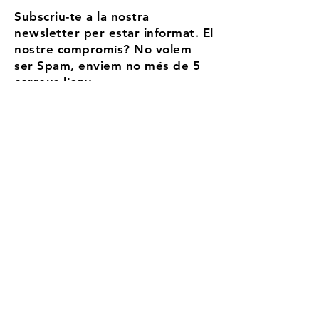
Subscriu-te a la nostra
newsletter per estar informat. El
nostre compromís? No volem
ser Spam, enviem no més de 5
correus l'any
Email
Accepto els termes i condicions
Més
informació
Registra't
Aransa, tu estación de
alta montanya
aransaesqui@gmail.com