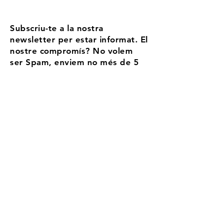
Subscriu-te a la nostra
newsletter per estar informat. El
nostre compromís? No volem
ser Spam, enviem no més de 5
correus l'any
Email
Accepto els termes i condicions
Més
informació
Registra't
Aransa, tu estación de
alta montanya