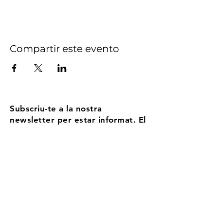
Compartir este evento
Subscriu-te a la nostra
newsletter per estar informat. El
nostre compromís? No volem
ser Spam, enviem no més de 5
correus l'any
Email
Accepto els termes i condicions
Més