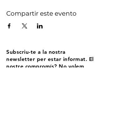
Compartir este evento
Subscriu-te a la nostra
newsletter per estar informat. El
nostre compromís? No volem
ser Spam, enviem no més de 5
correus l'any
Email
Accepto els termes i condicions
Més
informació
Registra't