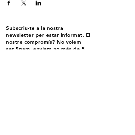
Subscriu-te a la nostra
newsletter per estar informat. El
nostre compromís? No volem
ser Spam, enviem no més de 5
correus l'any
Email
Accepto els termes i condicions
Més
informació
Registra't