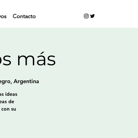
vos
Contacto
os más
egro, Argentina
as ideas
eas de
 con su