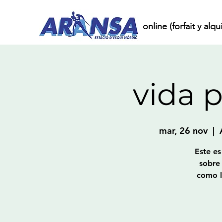
Inicio
Compra online (forfait y alqui
vida 
mar, 26 nov
  |  
Este es
sobre
como l