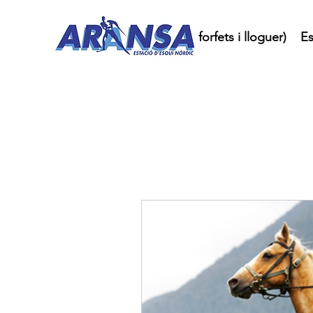
Inici
Compra online (forfets i lloguer)
Es