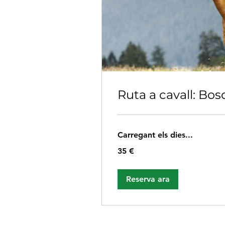
Ruta a cavall: Bos
Carregant els dies...
35
35 €
euros
Reserva ara