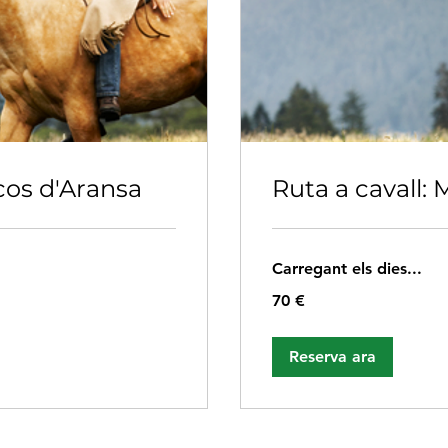
cos d'Aransa
Ruta a cavall: 
Carregant els dies...
70
70 €
euros
Reserva ara