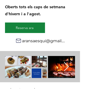
Oberts tots els caps de setmana
d'hivern i a l'agost.
Reserva ara
aransaesqui@gmail.com
Cuina d'alta
muntanya
Subscriu-te a la nostra
newsletter per estar informat. El
nostre compromís? No volem
ser Spam, enviem no més de 5