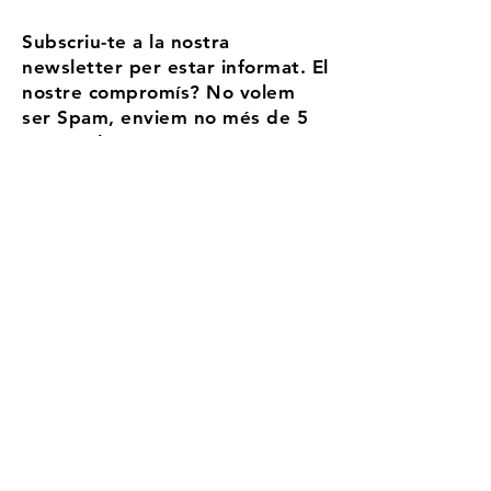
Subscriu-te a la nostra
newsletter per estar informat. El
nostre compromís? No volem
ser Spam, enviem no més de 5
correus l'any
Email
Accepto els termes i condicions
Més
informació
Registra't
Aransa, la teva estació
d'alta muntanya