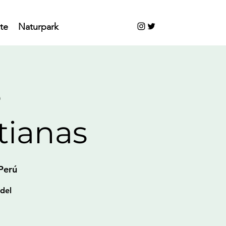
te
Naturpark
e
tianas
Perú
 del