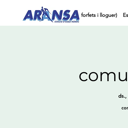
Inici
Compra online (forfets i lloguer)
Es
comun
ds.,
con