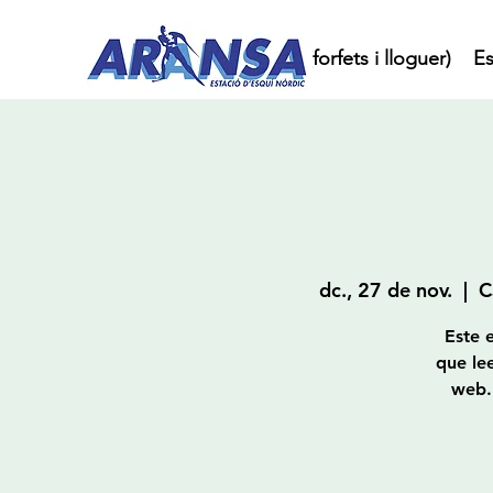
Inici
Compra online (forfets i lloguer)
Es
dc., 27 de nov.
  |  
C
Este 
que lee
web. 