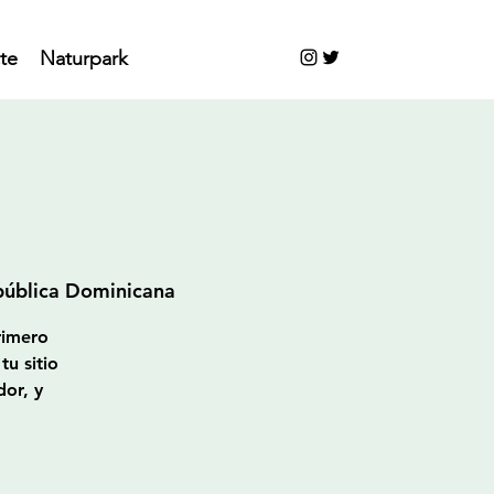
te
Naturpark
pública Dominicana
rimero
tu sitio
dor, y