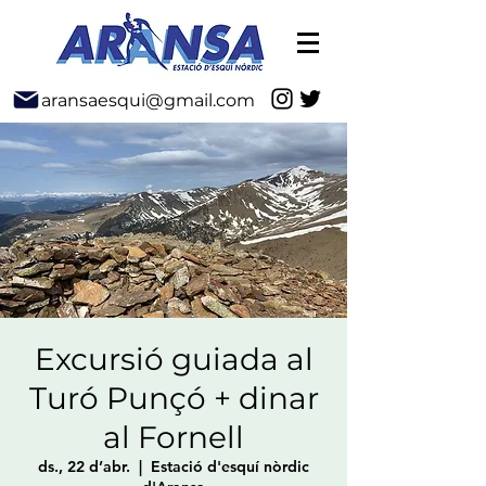
aransaesqui@gmail.com
Excursió guiada al
Turó Punçó + dinar
al Fornell
ds., 22 d’abr.
  |  
Estació d'esquí nòrdic