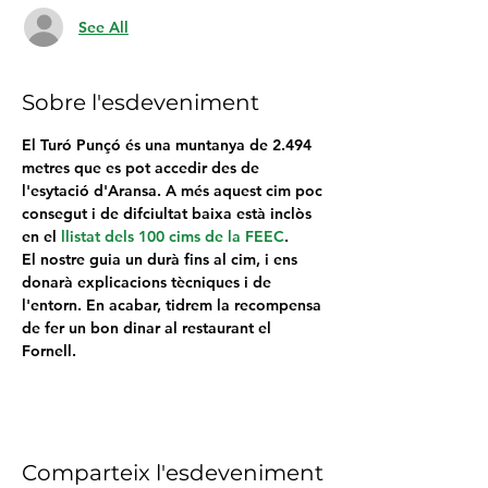
See All
Sobre l'esdeveniment
El 
Turó Punçó
 és una muntanya de 2.494 
metres que es pot accedir des de 
l'esytació d'Aransa. A més aquest cim poc 
consegut i de difciultat baixa està inclòs 
en el 
llistat dels 100 cims de la FEEC
.
El nostre guia un durà fins al cim, i ens 
donarà explicacions tècniques i de 
l'entorn. En acabar, tidrem la recompensa 
de fer un bon dinar al restaurant el 
Fornell. 
Comparteix l'esdeveniment