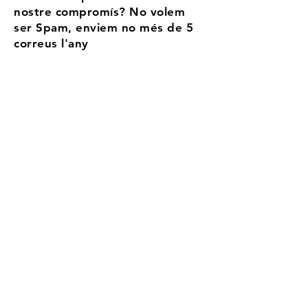
nostre compromís? No volem
ser Spam, enviem no més de 5
correus l'any
Email
Accepto els termes i condicions
Més
informació
Registra't
Aransa, la teva estació
d'alta muntanya
aransaesqui@gmail.com
©2026 by Can Ribals SL