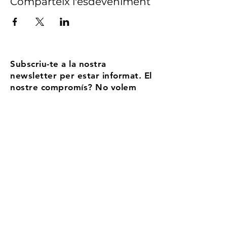
Comparteix l'esdeveniment
Subscriu-te a la nostra
newsletter per estar informat. El
nostre compromís? No volem
ser Spam, enviem no més de 5
correus l'any
Email
Accepto els termes i condicions
Més
informació
Registra't