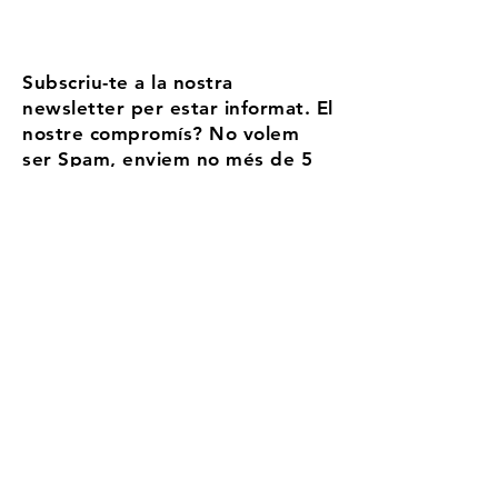
Subscriu-te a la nostra
newsletter per estar informat. El
nostre compromís? No volem
ser Spam, enviem no més de 5
correus l'any
Email
Accepto els termes i condicions
Més
informació
Registra't
Aransa, la teva estació