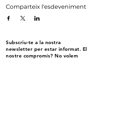
Comparteix l'esdeveniment
Subscriu-te a la nostra
newsletter per estar informat. El
nostre compromís? No volem
ser Spam, enviem no més de 5
correus l'any
Email
Accepto els termes i condicions
Més
informació
Registra't