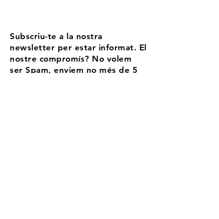
Subscriu-te a la nostra
newsletter per estar informat. El
nostre compromís? No volem
ser Spam, enviem no més de 5
correus l'any
Email
Accepto els termes i condicions
Més
informació
Registra't
Aransa, la teva estació