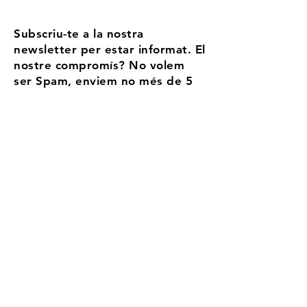
Subscriu-te a la nostra
newsletter per estar informat. El
nostre compromís? No volem
ser Spam, enviem no més de 5
correus l'any
Email
Accepto els termes i condicions
Més
informació
Registra't
Aransa, la teva estació
d'alta muntanya